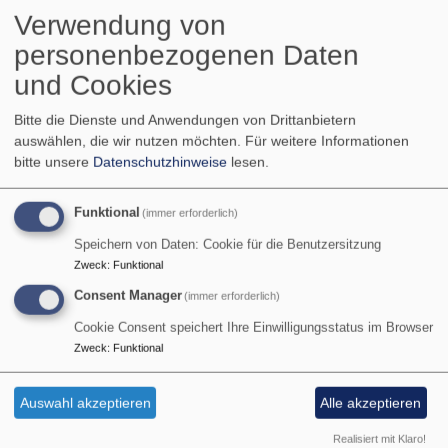
Verwendung von
Bilder aus unserer
personenbezogenen Daten
und Cookies
Kirche
Bitte die Dienste und Anwendungen von Drittanbietern
auswählen, die wir nutzen möchten.
Für weitere Informationen
bitte unsere
Datenschutzhinweise
lesen.
Funktional
(immer erforderlich)
Speichern von Daten: Cookie für die Benutzersitzung
Zweck
:
Funktional
Consent Manager
(immer erforderlich)
Cookie Consent speichert Ihre Einwilligungsstatus im Browser
Zweck
:
Funktional
Auswahl akzeptieren
Alle akzeptieren
Realisiert mit Klaro!