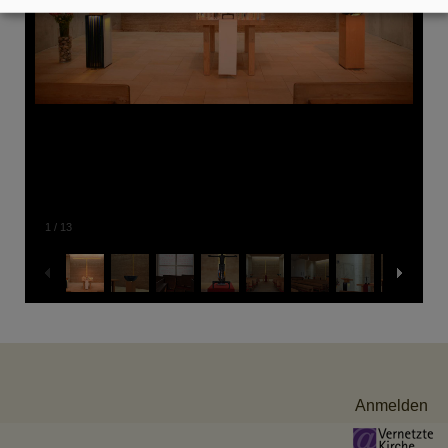
1
/
13
Benutzermenü
Anmelden