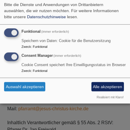
Bitte die Dienste und Anwendungen von Drittanbietern
Impressum
auswählen, die wir nutzen möchten.
Für weitere Informationen
bitte unsere
Datenschutzhinweise
lesen.
Funktional
(immer erforderlich)
jesus-christus-kirche.mws3.de
ist ein Angebot der
Speichern von Daten: Cookie für die Benutzersitzung
Evangelisch-Lutherischen Kirche in Bayern. Diese ist
Zweck
:
Funktional
eine Körperschaft des öffentlichen Rechts, vertreten
durch
Consent Manager
(immer erforderlich)
Cookie Consent speichert Ihre Einwilligungsstatus im Browser
Zweck
:
Funktional
Anbieter gemäß § 5 TMG:
Evang.-Luth. Kirchengemeinde Jesus-Christus-Kirche
Auswahl akzeptieren
Alle akzeptieren
Hartstrasse 8
82110 Gemering
Realisiert mit Klaro!
Tel.: 089 / 843710
Mail:
pfarramt@jesus-christus-kirche.de
Inhaltlich Verantwortlicher gemäß § 55 Abs. 2 RStV:
Pfarrer Dr. Jan Freiwald