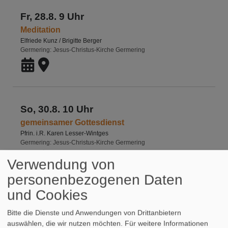
Fr, 28.8. 9 Uhr
Meditation
Elfriede Kunz / Brigitte Berger
Germering
Jesus-Christus-Kirche Germering
So, 30.8. 10 Uhr
gemeinsamer Gottesdienst
Pfrin. i.R. Karen Lesser-Wintges
Germering
Jesus-Christus-Kirche Germering
Verwendung von
personenbezogenen Daten
und Cookies
Fr, 4.9. 9 Uhr
Bitte die Dienste und Anwendungen von Drittanbietern
Meditation
auswählen, die wir nutzen möchten.
Für weitere Informationen
Elfriede Kunz / Brigitte Berger