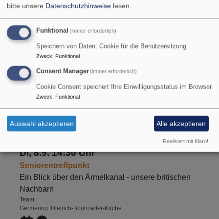
bitte unsere
Datenschutzhinweise
lesen.
Germering
Jesus-Christus-Kirche Germering
Funktional
(immer erforderlich)
Speichern von Daten: Cookie für die Benutzersitzung
Zweck
:
Funktional
So, 6.9. 10 Uhr
Consent Manager
(immer erforderlich)
gmeinsamer Gottesdienst mit Abendmahl
Cookie Consent speichert Ihre Einwilligungsstatus im Browser
Pfr.Dr. Michael Lorenz
Germering
Dietrich-Bonhoeffer-Kirche
Zweck
:
Funktional
Auswahl akzeptieren
Alle akzeptieren
Realisiert mit Klaro!
Di, 8.9. 14:30 Uhr
Seniorentreffpunkt
Ein Blick über den Ärmelkanal - unsere britischen
Nachbarn
Team
Germering
Dietrich-Bonhoeffer-Kirche